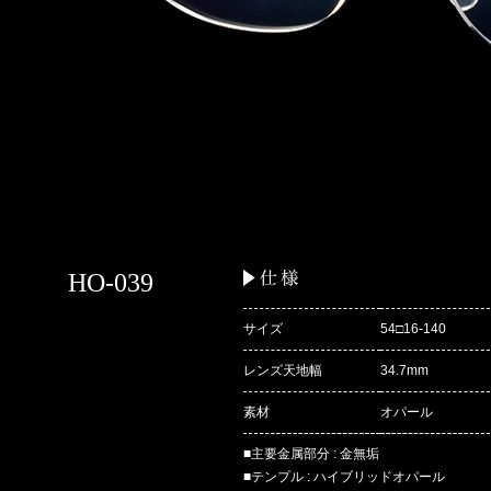
HO-039
サイズ
54□16-140
レンズ天地幅
34.7mm
素材
オパール
■主要金属部分 : 金無垢
■テンプル : ハイブリッドオパール